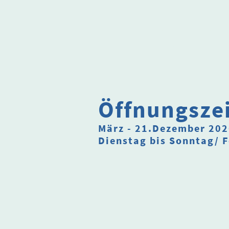
Heimatkreis
.
Freudenthal/Altvater e.V
Öffnungsze
März - 21.Dezember 20
Dienstag bis Sonntag/ F