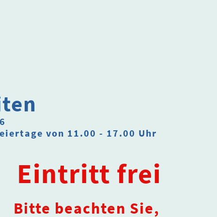
Herzlich willkommen
Über uns
Termi
Alte Heimat
Podcast
In Erinnerung an
iten
26
eiertage von 11.00 - 17.00 Uhr
Eintritt frei
Bitte beachten Sie,