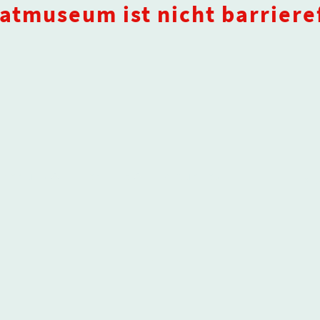
atmuseum ist nicht barrieref
Über uns
Termine
Aktuelles
© U