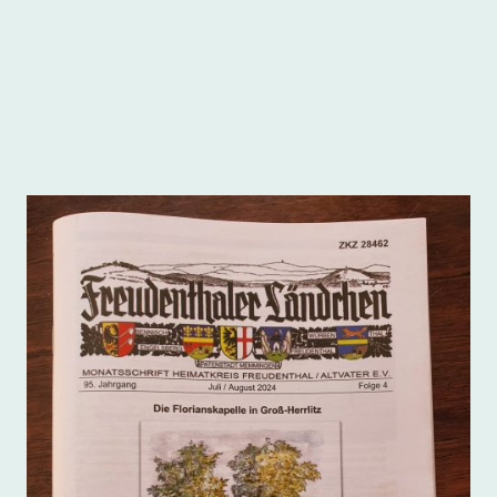
Heimatkreis
.
Freudenthal/Altvater e.V