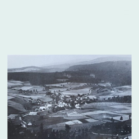
Heimatkreis
.
Freudenthal/Altvater e.V