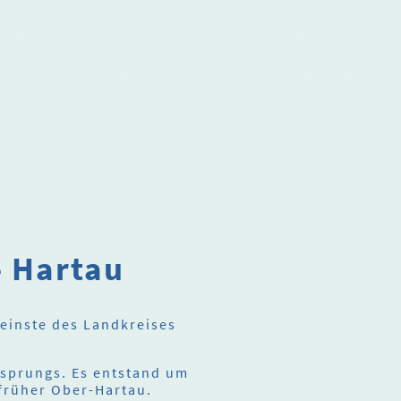
ne
Aktuelles
Heimatmuseum
Geschichte
Ahnenforschung
- Hartau
einste des Landkreises
rsprungs. Es entstand um
 früher Ober-Hartau.