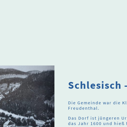
Herzlich willkommen
Über uns
Termi
Alte Heimat
Podcast
In Erinnerung an
Schlesisch 
Die Gemeinde war die Kl
Freudenthal.
Das Dorf ist jüngeren U
das Jahr 1600 und hieß