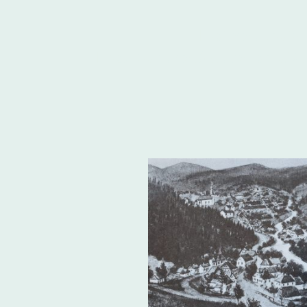
Heimatkreis
.
Freudenthal/Altvater e.V