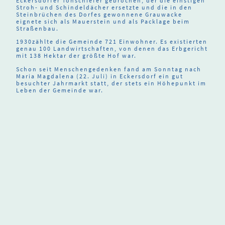
Eckersdorfer Tonschiefer gebrochen, der die einstigen
Stroh- und Schindeldächer ersetzte und die in den
Steinbrüchen des Dorfes gewonnene Grauwacke
eignete sich als Mauerstein und als Packlage beim
Straßenbau.
1930zählte die Gemeinde 721 Einwohner. Es existierten
genau 100 Landwirtschaften, von denen das Erbgericht
mit 138 Hektar der größte Hof war.
Schon seit Menschengedenken fand am Sonntag nach
Maria Magdalena (22. Juli) in Eckersdorf ein gut
besuchter Jahrmarkt statt, der stets ein Höhepunkt im
Leben der Gemeinde war.
© Urheberrecht. Alle Rechte vorbehalten.