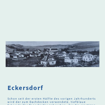
Heimatkreis
.
Freudenthal/Altvater e.V
Eckersdorf
Schon seit der ersten Hälfte des vorigen Jahrhunderts
wird der zum Dachdecken verwendete, tiefblaue