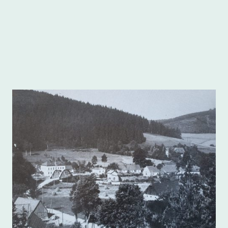
Heimatkreis
.
Freudenthal/Altvater e.V