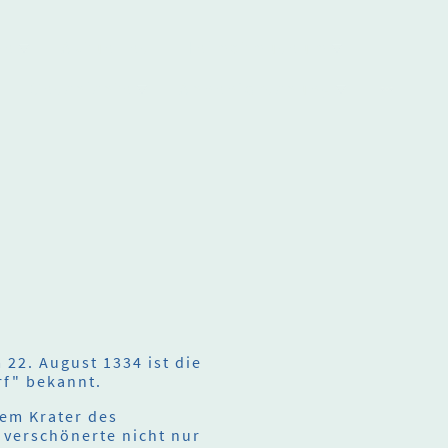
ne
Aktuelles
Heimatmuseum
Geschichte
Ahnenforschung
f
22. August 1334 ist die
rf" bekannt.
dem Krater des
verschönerte nicht nur