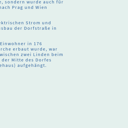
e, sondern wurde auch für
 nach Prag und Wien
lektrischen Strom und
usbau der Dorfstraße in
.
 Einwohner in 176
irche erbaut wurde, war
zwischen zwei Linden beim
n der Mitte des Dorfes
ehaus) aufgehängt.
rheberrecht. Alle Rechte
vorbehalten.