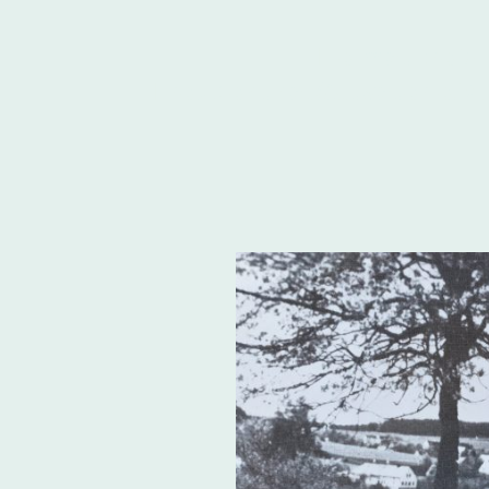
Heimatkreis
.
Freudenthal/Altvater e.V