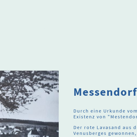
Herzlich willkommen
Über uns
Termi
Alte Heimat
Podcast
In Erinnerung an
Messendor
Durch eine Urkunde vom 
Existenz von "Mestendo
Der rote Lavasand aus 
Venusberges gewonnen, 