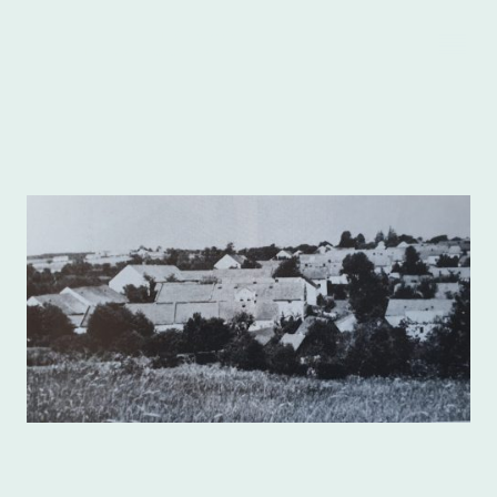
Heimatkreis
.
Freudenthal/Altvater e.V