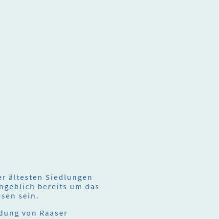
ne
Aktuelles
Heimatmuseum
Geschichte
Ahnenforschung
er ältesten Siedlungen
ngeblich bereits um das
sen sein.
dung von Raaser