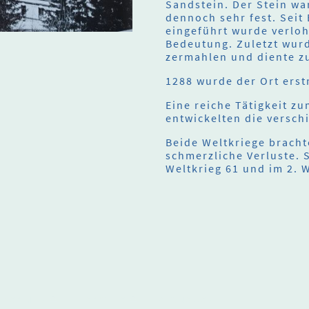
Sandstein. Der Stein wa
dennoch sehr fest. Seit
eingeführt wurde verloh
Bedeutung. Zuletzt wur
zermahlen und diente 
1288 wurde der Ort erst
Eine reiche Tätigkeit z
entwickelten die versch
Beide Weltkriege brach
schmerzliche Verluste. 
Weltkrieg 61 und im 2. 
Über uns
Termine
Aktuelles
© U