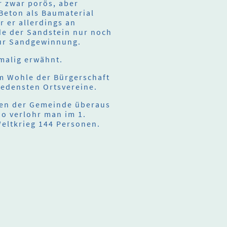
r zwar porös, aber
 Beton als Baumaterial
r er allerdings an
de der Sandstein nur noch
zur Sandgewinnung.
malig erwähnt.
um Wohle der Bürgerschaft
iedensten Ortsvereine.
ten der Gemeinde überaus
So verlohr man im 1.
Weltkrieg 144 Personen.
rheberrecht. Alle Rechte