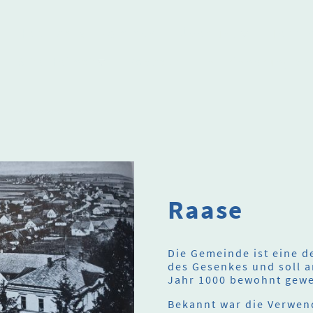
Herzlich willkommen
Über uns
Termi
Alte Heimat
Podcast
In Erinnerung an
Raase
Die Gemeinde ist eine d
des Gesenkes und soll a
Jahr 1000 bewohnt gewe
Bekannt war die Verwen