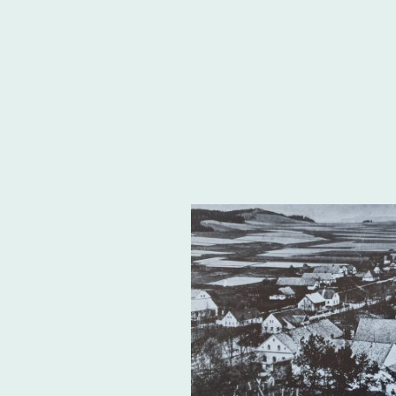
Heimatkreis
.
Freudenthal/Altvater e.V