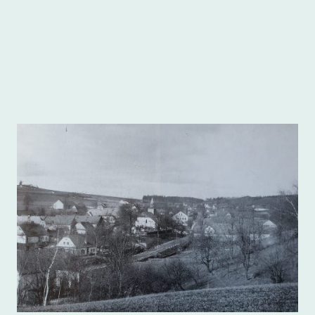
Heimatkreis
.
Freudenthal/Altvater e.V