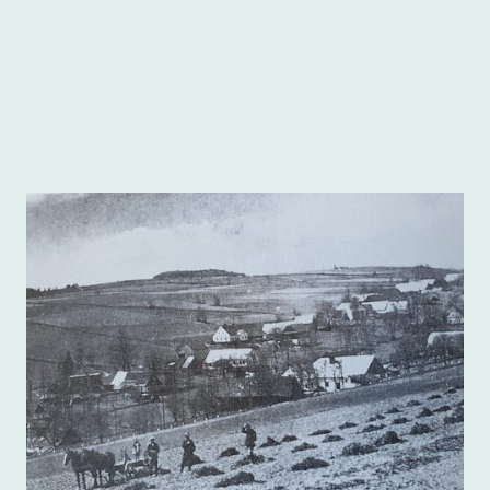
Heimatkreis
.
Freudenthal/Altvater e.V