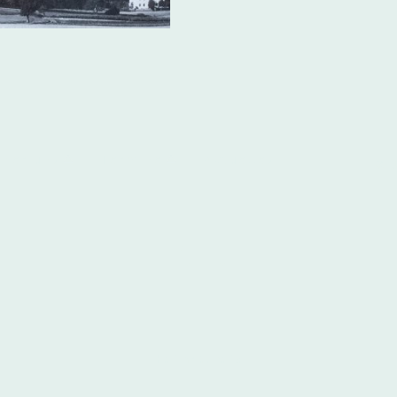
Über uns
Termine
Aktuelles
© U
Heimatkreis