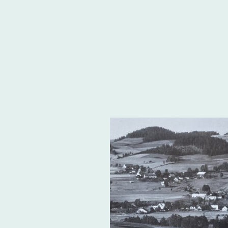
Heimatkreis
.
Freudenthal/Altvater e.V