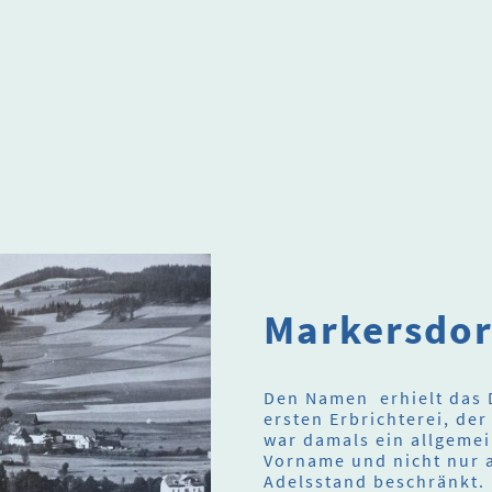
Herzlich willkommen
Über uns
Termi
Alte Heimat
Podcast
In Erinnerung an
Markersdor
Den Namen erhielt das 
ersten Erbrichterei, de
war damals ein allgeme
Vorname und nicht nur a
Adelsstand beschränkt.