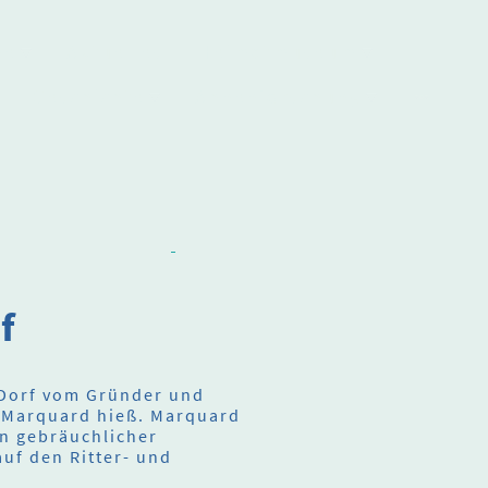
ne
Aktuelles
Heimatmuseum
Geschichte
Ahnenforschung
f
Dorf vom Gründer und
r Marquard hieß. Marquard
in gebräuchlicher
uf den Ritter- und