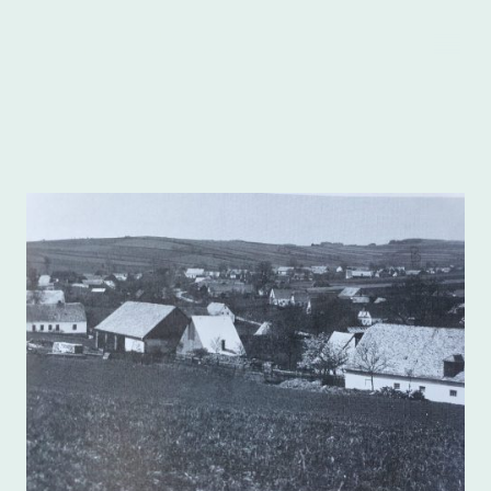
Heimatkreis
.
Freudenthal/Altvater e.V